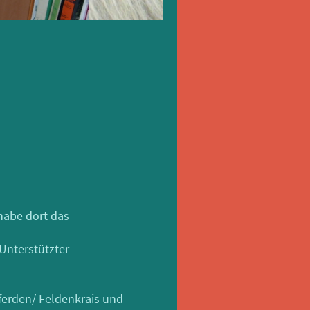
 habe dort das
Unterstützter
ferden/ Feldenkrais und