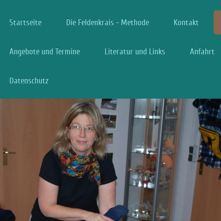
Startseite
Die Feldenkrais - Methode
Kontakt
Angebote und Termine
Literatur und Links
Anfahrt
Datenschutz